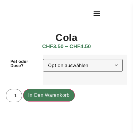
Cola
CHF
3.50
–
CHF
4.50
Pet oder
Dose?
In Den Warenkorb