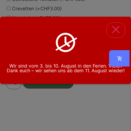
Crevetten
(+
CHF
3.00
)
Muscheln
(+
CHF
3.00
)
1×
Burrata
CHF
18.00
Subtotal:
CHF
18.00
Wir sind vom 3. bis 10. August in den Ferien. Vielen
Dank euch – wir sehen uns ab dem 11. August wieder!
In Den Warenkorb