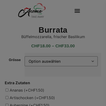
Burrata
Büffelmozzarella, frischer Basilikum
CHF
18.00
–
CHF
33.00
Grösse
Extra Zutaten
Ananas
(+
CHF
1.50
)
Artischocken
(+
CHF
1.50
)
Aubergine
(+
CHF
1.50
)