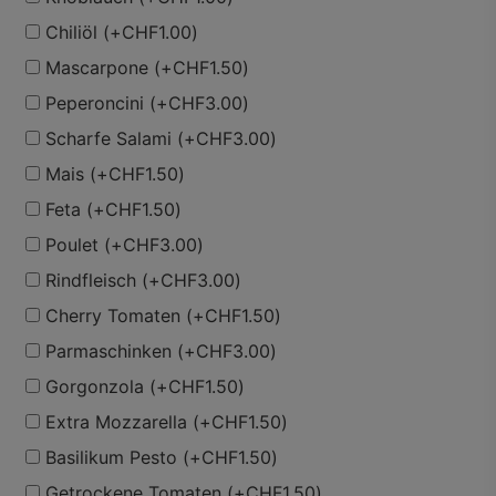
Chiliöl
(+
CHF
1.00
)
Mascarpone
(+
CHF
1.50
)
Peperoncini
(+
CHF
3.00
)
Scharfe Salami
(+
CHF
3.00
)
Mais
(+
CHF
1.50
)
Feta
(+
CHF
1.50
)
Poulet
(+
CHF
3.00
)
Rindfleisch
(+
CHF
3.00
)
Cherry Tomaten
(+
CHF
1.50
)
Parmaschinken
(+
CHF
3.00
)
Gorgonzola
(+
CHF
1.50
)
Extra Mozzarella
(+
CHF
1.50
)
Basilikum Pesto
(+
CHF
1.50
)
Getrockene Tomaten
(+
CHF
1.50
)