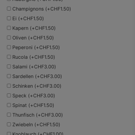
Champignons
(+
CHF
1.50
)
Ei
(+
CHF
1.50
)
Kapern
(+
CHF
1.50
)
Oliven
(+
CHF
1.50
)
Peperoni
(+
CHF
1.50
)
Rucola
(+
CHF
1.50
)
Salami
(+
CHF
3.00
)
Sardellen
(+
CHF
3.00
)
Schinken
(+
CHF
3.00
)
Speck
(+
CHF
3.00
)
Spinat
(+
CHF
1.50
)
Thunfisch
(+
CHF
3.00
)
Zwiebeln
(+
CHF
1.50
)
Knoblauch
(+
CHF
1.00
)